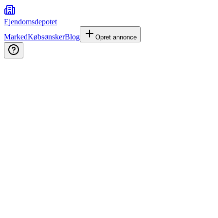
Ejendomsdepotet
Marked
Købsønsker
Blog
Opret annonce