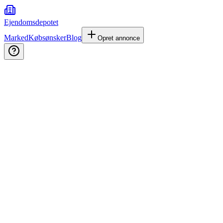
Ejendomsdepotet
Marked
Købsønsker
Blog
Opret annonce