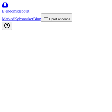
Ejendomsdepotet
Marked
Købsønsker
Blog
Opret annonce