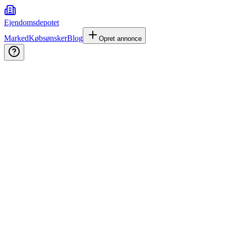
Ejendomsdepotet
Marked
Købsønsker
Blog
Opret annonce