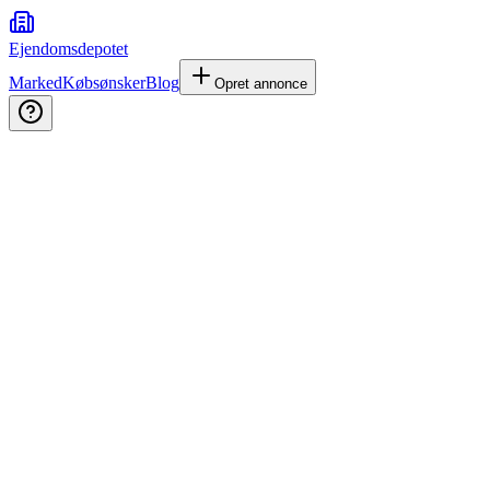
Ejendomsdepotet
Marked
Købsønsker
Blog
Opret annonce